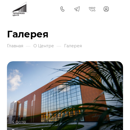
Галерея
—
—
Главная
О Центре
Галерея
4 фото