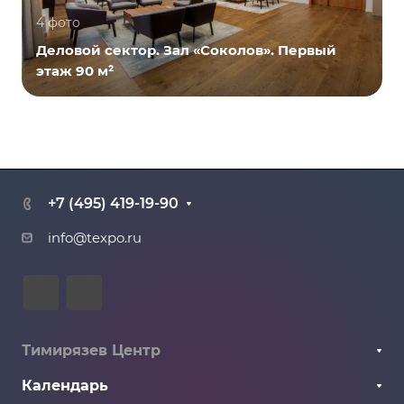
4 фото
Деловой сектор. Зал «Соколов». Первый
этаж 90 м²
+7 (495) 419-19-90
info@texpo.ru
Тимирязев Центр
О Центре
Календарь