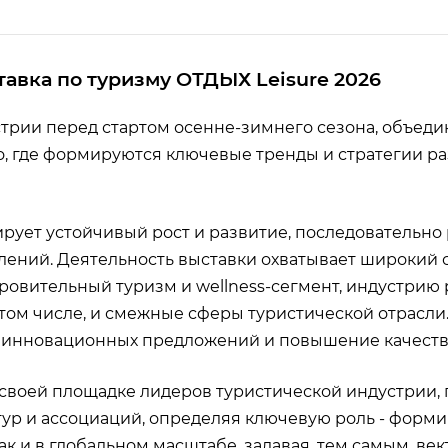
авка по туризму ОТДЫХ Leisure 2026
трии перед стартом осенне-зимнего сезона, объед
о, где формируются ключевые тренды и стратегии ра
ирует устойчивый рост и развитие, последовательно
ений. Деятельность выставки охватывает широкий с
ровительный туризм и wellness-сегмент, индустрию 
в том числе, и смежные сферы туристической отрасли
 инновационных предложений и повышение качества у
 своей площадке лидеров туристической индустрии, 
ур и ассоциаций, определяя ключевую роль - фор
ак и в глобальном масштабе, задавая, тем самым, ве