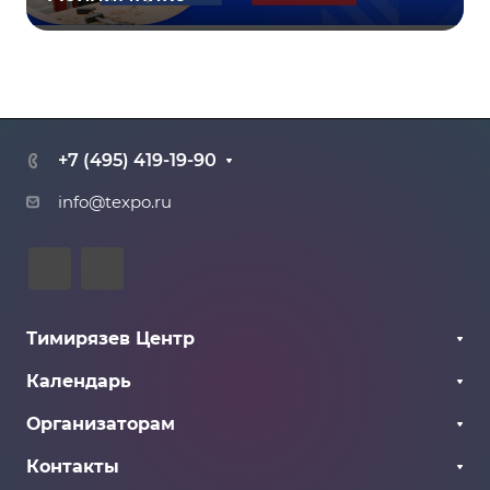
+7 (495) 419-19-90
info@texpo.ru
Тимирязев Центр
О Центре
Календарь
Галерея
Все мероприятия
Организаторам
Как добраться
Прошедшие
Информация для организаторов
Контакты
Грядущие