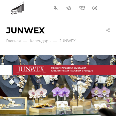
JUNWEX
—
—
Главная
Календарь
JUNWEX