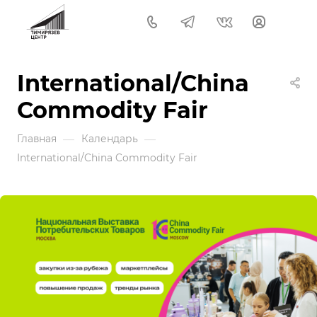
International/China
Commodity Fair
—
—
Главная
Календарь
International/China Commodity Fair